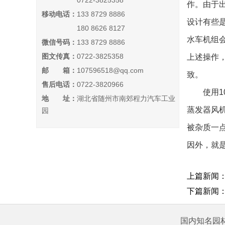
0722-3825358
作。由于
移动电话：
133 8729 8886
设计有些
180 8626 8127
水车机组会
微信号码：
133 8729 8886
图文传真：
0722-3825358
上述操作
邮 箱：
107596518@qq.com
致。
售后电话：
0722-3820966
使用10
地 址：
湖北省随州市南郊程力汽车工业
蒸发器风
园
被杂质一
因外，就
上篇新闻
下篇新闻
国内知名园