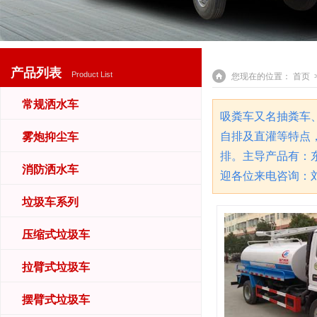
产品列表
Product List
您现在的位置：
首页
>
常规洒水车
吸粪车又名抽粪车
自排及直灌等特点
雾炮抑尘车
排。主导产品有：
消防洒水车
迎各位来电咨询：刘 13
垃圾车系列
压缩式垃圾车
拉臂式垃圾车
摆臂式垃圾车