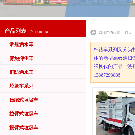
产品列表
Product List
您现在的位置：
首页
>
常规洒水车
扫路车系列
又分为
体的新型高效清扫
雾炮抑尘车
级换代的产品，洗
消防洒水车
13387298886
垃圾车系列
压缩式垃圾车
拉臂式垃圾车
摆臂式垃圾车