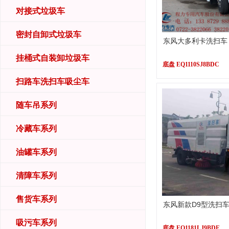
对接式垃圾车
密封自卸式垃圾车
东风大多利卡洗扫车
挂桶式自装卸垃圾车
底盘 EQ1110SJ8BDC
扫路车洗扫车吸尘车
随车吊系列
冷藏车系列
油罐车系列
清障车系列
售货车系列
东风新款D9型洗扫
吸污车系列
底盘 EQ1181LJ9BDE