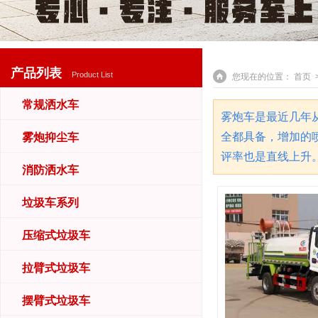
产品列表
Product List
您现在的位置：
首页
>
常规洒水车
雾炮车是最近几年
全都具备
，增加的
雾炮抑尘车
评率也是直线上升。根
消防洒水车
垃圾车系列
压缩式垃圾车
拉臂式垃圾车
摆臂式垃圾车