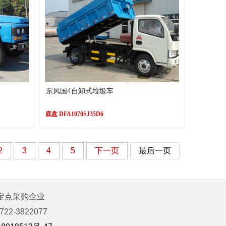
东风国4自卸式垃圾车
底盘 DFA1070SJ35D6
2
3
4
5
下一页
最后一页
定点采购企业
-3822077