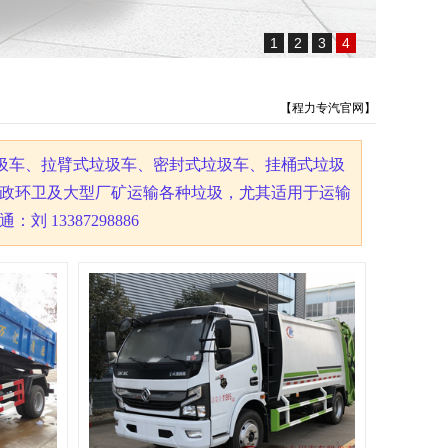
1
2
3
4
【程力专汽官网】
垃圾车、拉臂式垃圾车、密封式垃圾车、挂桶式垃圾
政环卫及大型厂矿运输各种垃圾，尤其适用于运输
13387298886