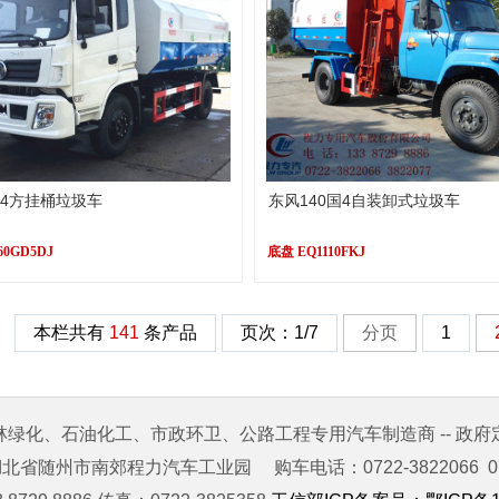
-14方挂桶垃圾车
东风140国4自装卸式垃圾车
60GD5DJ
底盘 EQ1110FKJ
本栏共有
141
条产品
页次：1/7
分页
1
林绿化、石油化工、市政环卫、公路工程专用汽车制造商 -- 政府
省随州市南郊程力汽车工业园 购车电话：0722-3822066 0722