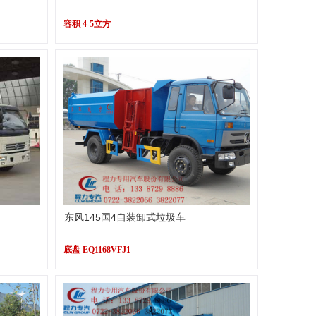
容积 4-5立方
东风145国4自装卸式垃圾车
底盘 EQ1168VFJ1