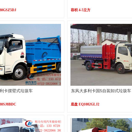
80GSZ5DJ
容积 4-5立方
利卡摆臂式垃圾车
东风大多利卡国5自装卸式垃圾车
80SJ8BDC
底盘 EQ1082GLJ2