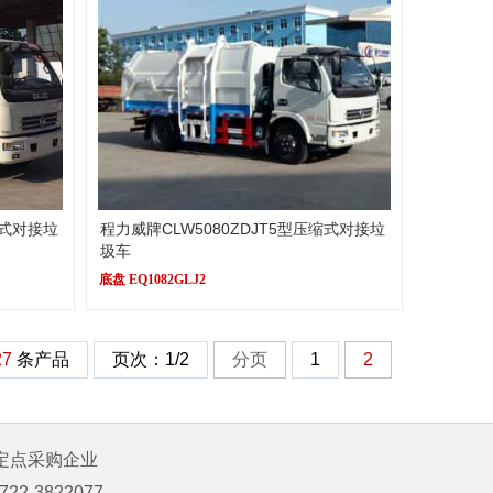
缩式对接垃
程力威牌CLW5080ZDJT5型压缩式对接垃
圾车
底盘 EQ1082GLJ2
27
条产品
页次：1/2
分页
1
2
定点采购企业
-3822077