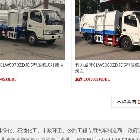
LW5070ZDJD5型压缩式对接垃
程力威牌CLW5080ZDJD5型压
圾车
70SJ3BDF
底盘 EQ1080SJ8BDC
本栏共有
林绿化、石油化工、市政环卫、公路工程专用汽车制造商 -- 政府
省随州市南郊程力汽车工业园 购车电话：0722-3822066 0722