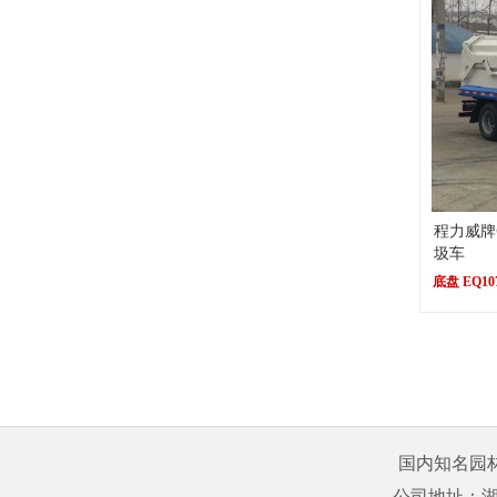
程力威牌C
圾车
底盘 EQ10
国内知名园
公司地址：湖北