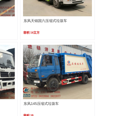
东风天锦国六压缩式垃圾车
容积 14立方
东风145压缩式垃圾车
容积 10